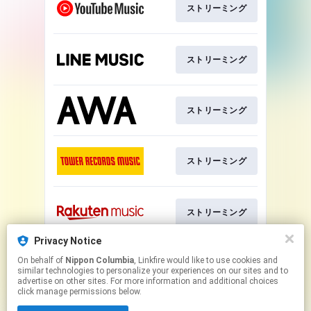
ストリーミング
ストリーミング
ストリーミング
ストリーミング
ストリーミング
Privacy Notice
On behalf of
Nippon Columbia
, Linkfire would like to use cookies and
ストリーミング
similar technologies to personalize your experiences on our sites and to
advertise on other sites. For more information and additional choices
click manage permissions below.
This page may contain affiliate links.